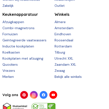
Zakelijk
Outlet
Keukenapparatuur
Winkels
Afzuigkappen
Almere
Combi-magnetrons
Amsterdam
Fornuizen
Eindhoven
Geïntegreerde vaatwassers
Roosendaal
Inductie kookplaten
Rotterdam
Koelkasten
Tilburg
Kookplaten met afzuiging
Utrecht XXL
Quookers
Zaandam XXL
Vriezers
Zwaag
Merken
Bekijk alle winkels
Volg ons