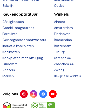
Zakelijk
Outlet
Keukenapparatuur
Winkels
Afzuigkappen
Almere
Combi-magnetrons
Amsterdam
Fornuizen
Eindhoven
Geïntegreerde vaatwassers
Roosendaal
Inductie kookplaten
Rotterdam
Koelkasten
Tilburg
Kookplaten met afzuiging
Utrecht XXL
Quookers
Zaandam XXL
Vriezers
Zwaag
Merken
Bekijk alle winkels
Volg ons