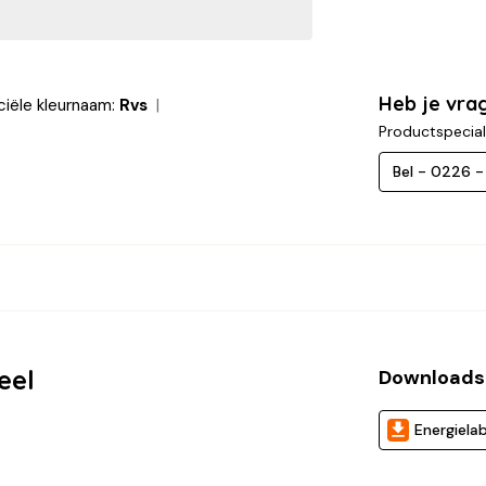
Heb je vra
ële kleurnaam:
Rvs
Productspecial
Bel - 0226 
eel
Downloads
Energielab