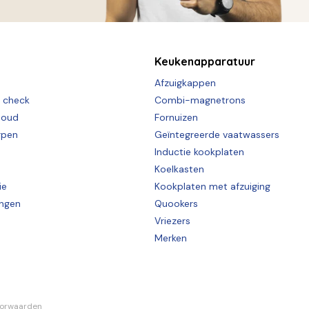
Keukenapparatuur
Afzuigkappen
e check
Combi-magnetrons
houd
Fornuizen
rpen
Geïntegreerde vaatwassers
Inductie kookplaten
Koelkasten
ie
Kookplaten met afzuiging
ingen
Quookers
Vriezers
Merken
oorwaarden