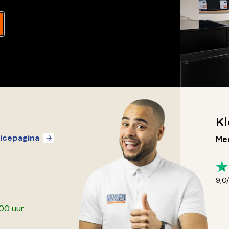
Kl
icepagina
Mee
9,0
:00 uur