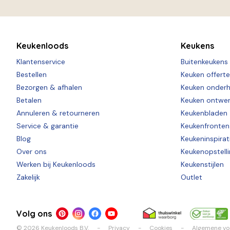
Keukenloods
Keukens
Klantenservice
Buitenkeukens
Bestellen
Keuken offert
Bezorgen & afhalen
Keuken onder
Betalen
Keuken ontwe
Annuleren & retourneren
Keukenbladen
Service & garantie
Keukenfronten
Blog
Keukeninspirat
Over ons
Keukenopstell
Werken bij Keukenloods
Keukenstijlen
Zakelijk
Outlet
Volg ons
© 2026 Keukenloods B.V.
Privacy
Cookies
Algemene v