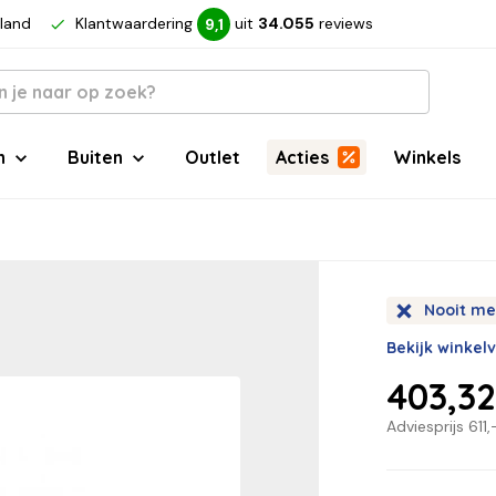
rland
Klantwaardering
uit
34.055
reviews
9,1
n
Buiten
Outlet
Acties
Winkels
Nooit me
Bekijk winkel
403,3
Adviesprijs
611,