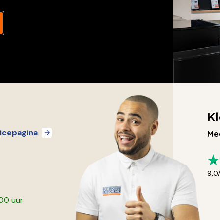
Kl
icepagina
Mee
9,0
:00 uur