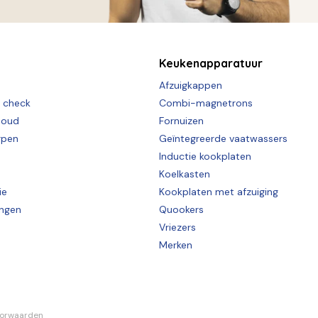
Keukenapparatuur
Afzuigkappen
e check
Combi-magnetrons
houd
Fornuizen
rpen
Geïntegreerde vaatwassers
Inductie kookplaten
Koelkasten
ie
Kookplaten met afzuiging
ingen
Quookers
Vriezers
Merken
oorwaarden