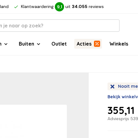
rland
Klantwaardering
uit
34.055
reviews
9,1
n
Buiten
Outlet
Acties
Winkels
Nooit me
Bekijk winkel
355,11
Adviesprijs
539