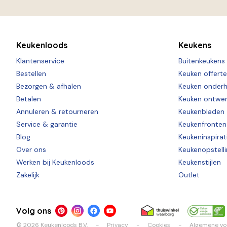
Keukenloods
Keukens
Klantenservice
Buitenkeukens
Bestellen
Keuken offert
Bezorgen & afhalen
Keuken onder
Betalen
Keuken ontwe
Annuleren & retourneren
Keukenbladen
Service & garantie
Keukenfronten
Blog
Keukeninspirat
Over ons
Keukenopstell
Werken bij Keukenloods
Keukenstijlen
Zakelijk
Outlet
Volg ons
© 2026 Keukenloods B.V.
Privacy
Cookies
Algemene v