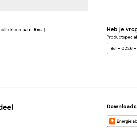
Heb je vra
ële kleurnaam:
Rvs
Productspecial
Bel - 0226 
deel
Downloads
Energielab