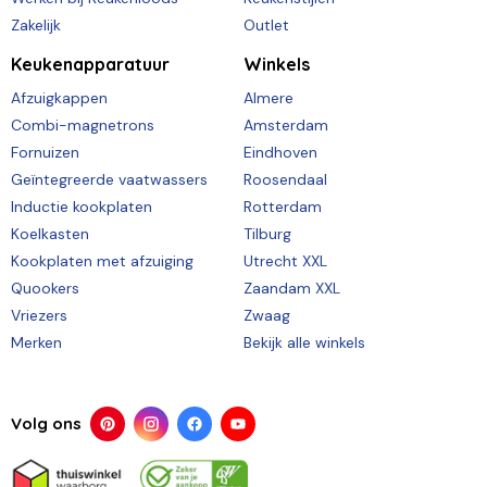
Zakelijk
Outlet
Keukenapparatuur
Winkels
Afzuigkappen
Almere
Combi-magnetrons
Amsterdam
Fornuizen
Eindhoven
Geïntegreerde vaatwassers
Roosendaal
Inductie kookplaten
Rotterdam
Koelkasten
Tilburg
Kookplaten met afzuiging
Utrecht XXL
Quookers
Zaandam XXL
Vriezers
Zwaag
Merken
Bekijk alle winkels
Volg ons