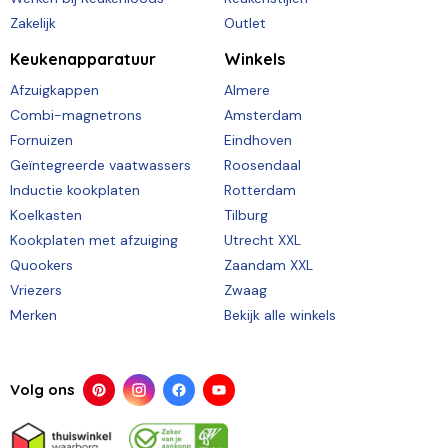
Zakelijk
Outlet
Keukenapparatuur
Winkels
Afzuigkappen
Almere
Combi-magnetrons
Amsterdam
Fornuizen
Eindhoven
Geïntegreerde vaatwassers
Roosendaal
Inductie kookplaten
Rotterdam
Koelkasten
Tilburg
Kookplaten met afzuiging
Utrecht XXL
Quookers
Zaandam XXL
Vriezers
Zwaag
Merken
Bekijk alle winkels
Volg ons