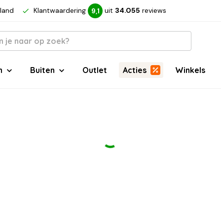
rland
Klantwaardering
uit
34.055
reviews
9,1
n
Buiten
Outlet
Acties
Winkels