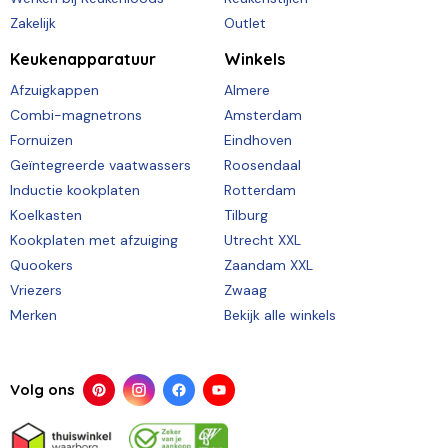
Zakelijk
Outlet
Keukenapparatuur
Winkels
Afzuigkappen
Almere
Combi-magnetrons
Amsterdam
Fornuizen
Eindhoven
Geïntegreerde vaatwassers
Roosendaal
Inductie kookplaten
Rotterdam
Koelkasten
Tilburg
Kookplaten met afzuiging
Utrecht XXL
Quookers
Zaandam XXL
Vriezers
Zwaag
Merken
Bekijk alle winkels
Volg ons