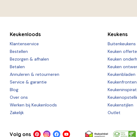
Keukenloods
Keukens
Klantenservice
Buitenkeukens
Bestellen
Keuken offert
Bezorgen & afhalen
Keuken onder
Betalen
Keuken ontwe
Annuleren & retourneren
Keukenbladen
Service & garantie
Keukenfronten
Blog
Keukeninspirat
Over ons
Keukenopstell
Werken bij Keukenloods
Keukenstijlen
Zakelijk
Outlet
Volg ons