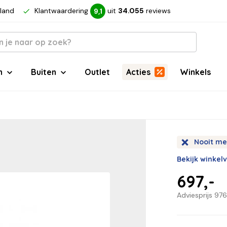
rland
Klantwaardering
uit
34.055
reviews
9,1
n
Buiten
Outlet
Acties
Winkels
Nooit me
Bekijk winkel
697,-
Adviesprijs
976