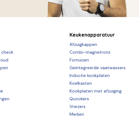
Keukenapparatuur
Afzuigkappen
e check
Combi-magnetrons
houd
Fornuizen
rpen
Geïntegreerde vaatwassers
Inductie kookplaten
Koelkasten
ie
Kookplaten met afzuiging
ingen
Quookers
Vriezers
Merken