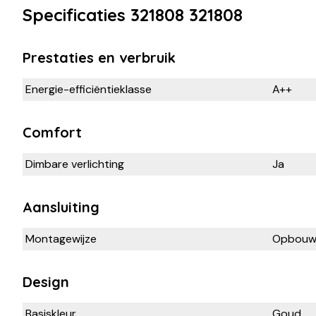
Specificaties 321808 321808
Prestaties en verbruik
Energie-efficiëntieklasse
A++
Comfort
Dimbare verlichting
Ja
Aansluiting
Montagewijze
Opbou
Design
Basiskleur
Goud