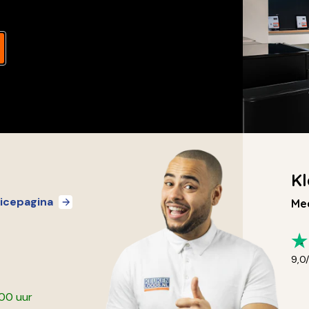
Kl
icepagina
Mee
9,0
:00 uur