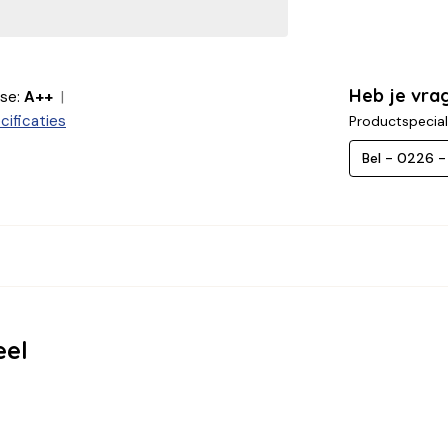
Heb je vra
se:
A++
cificaties
Productspecial
Bel - 0226 
eel