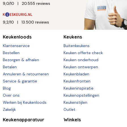
9,0/10
20.555 reviews
9,2/10
13.500 reviews
Keukenloods
Keukens
Klantenservice
Buitenkeukens
Bestellen
Keuken offerte check
Bezorgen & afhalen
Keuken onderhoud
Betalen
Keuken ontwerpen
Annuleren & retourneren
Keukenbladen
Service & garantie
Keukenfronten
Blog
Keukeninspiratie
Over ons
Keukenopstellingen
Werken bij Keukenloods
Keukenstijlen
Zakelijk
Outlet
Keukenapparatuur
Winkels