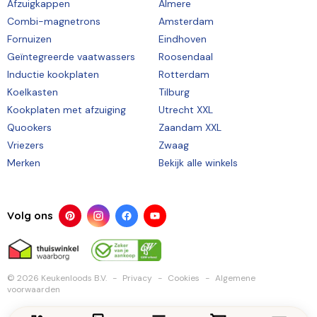
Afzuigkappen
Almere
Combi-magnetrons
Amsterdam
Fornuizen
Eindhoven
Geïntegreerde vaatwassers
Roosendaal
Inductie kookplaten
Rotterdam
Koelkasten
Tilburg
Kookplaten met afzuiging
Utrecht XXL
Quookers
Zaandam XXL
Vriezers
Zwaag
Merken
Bekijk alle winkels
Volg ons
© 2026 Keukenloods B.V.
Privacy
Cookies
Algemene
voorwaarden