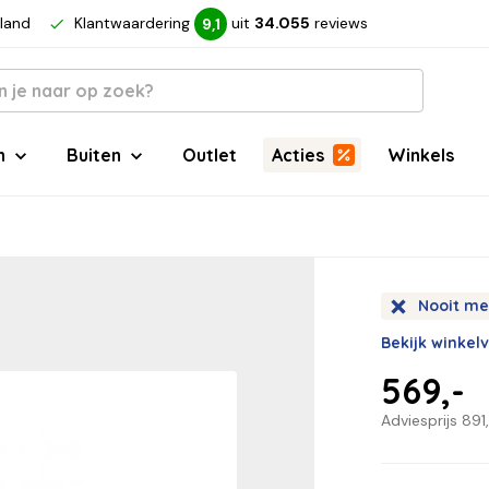
rland
Klantwaardering
uit
34.055
reviews
9,1
n
Buiten
Outlet
Acties
Winkels
Nooit me
Bekijk winkel
569,-
Adviesprijs
891