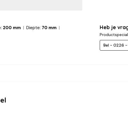
Heb je vra
:
200 mm
Diepte:
70 mm
Productspecial
Bel - 0226 
el