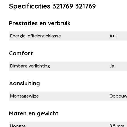
Specificaties 321769 321769
Prestaties en verbruik
Energie-efficiëntieklasse
A++
Comfort
Dimbare verlichting
Ja
Aansluiting
Montagewijze
Opbou
Maten en gewicht
Hoogte
3,5 mm