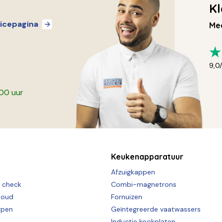
Kl
icepagina
Mee
9,0
:00 uur
Keukenapparatuur
Afzuigkappen
e check
Combi-magnetrons
houd
Fornuizen
rpen
Geïntegreerde vaatwassers
Inductie kookplaten