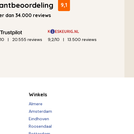
antbeoordeling
9,1
r dan 34.000 reviews
/10
20.555 reviews
9,2/10
13.500 reviews
Winkels
Almere
Amsterdam
Eindhoven
Roosendaal
Rotterdam