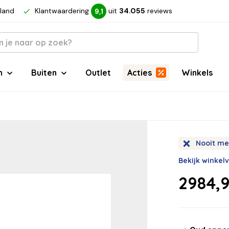
rland
Klantwaardering
uit
34.055
reviews
9,1
n
Buiten
Outlet
Acties
Winkels
Nooit me
Bekijk winkel
2984,9