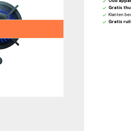
Oud appa
Gratis th
Klanten be
Gratis rui