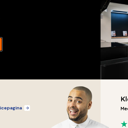
s
Kl
icepagina
Mee