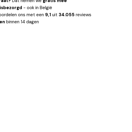
raat?
Dat nemen we
gratis mee
uisbezorgd
- ook in België
oordelen ons met een
9,1
uit
34.055
reviews
len
binnen 14 dagen