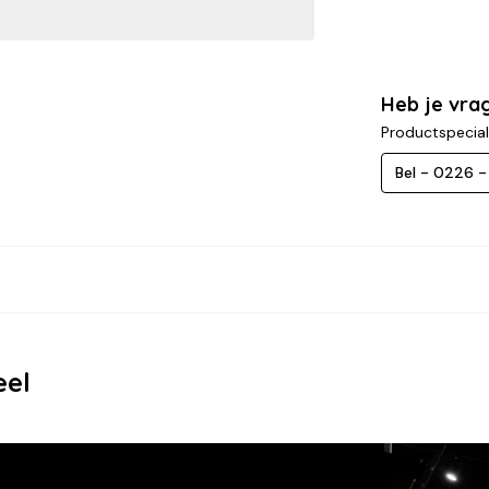
Heb je vra
Productspecial
Bel - 0226 
eel