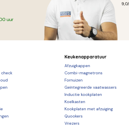
9,0
:00 uur
Keukenapparatuur
Afzuigkappen
e check
Combi-magnetrons
houd
Fornuizen
rpen
Geïntegreerde vaatwassers
Inductie kookplaten
Koelkasten
ie
Kookplaten met afzuiging
ingen
Quookers
Vriezers