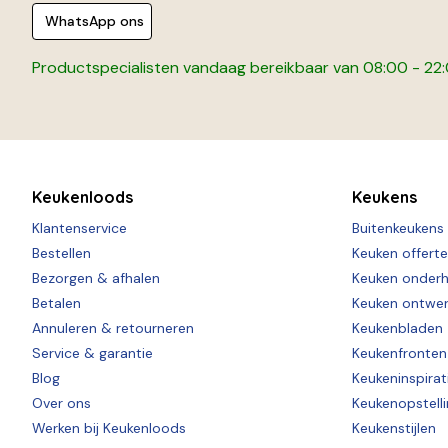
WhatsApp ons
Productspecialisten vandaag bereikbaar van 08:00 - 22
Keukenloods
Keukens
Klantenservice
Buitenkeukens
Bestellen
Keuken offert
Bezorgen & afhalen
Keuken onder
Betalen
Keuken ontwe
Annuleren & retourneren
Keukenbladen
Service & garantie
Keukenfronten
Blog
Keukeninspirat
Over ons
Keukenopstell
Werken bij Keukenloods
Keukenstijlen