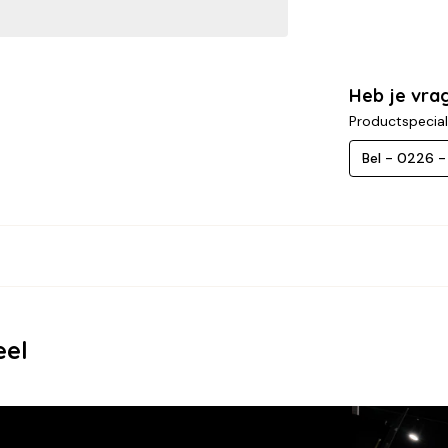
Heb je vra
Productspecial
Bel - 0226 
eel