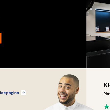
s
Kl
icepagina
Mee