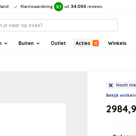
rland
Klantwaardering
uit
34.055
reviews
9,1
n
Buiten
Outlet
Acties
Winkels
Nooit me
Bekijk winkel
2984,9