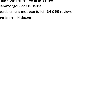
raat?
Dat nemen we
gratis mee
uisbezorgd
- ook in België
oordelen ons met een
9,1
uit
34.055
reviews
len
binnen 14 dagen