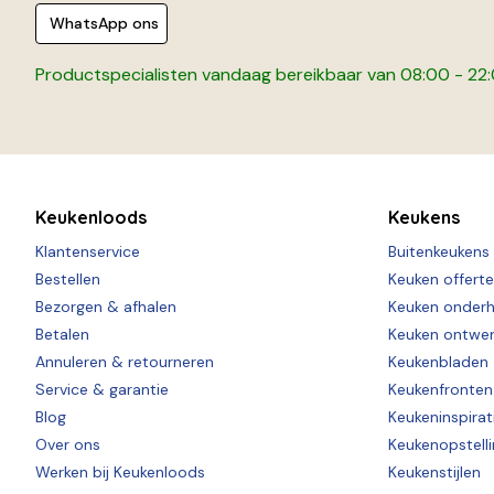
WhatsApp ons
Productspecialisten vandaag bereikbaar van 08:00 - 22
Keukenloods
Keukens
Klantenservice
Buitenkeukens
Bestellen
Keuken offert
Bezorgen & afhalen
Keuken onder
Betalen
Keuken ontwe
Annuleren & retourneren
Keukenbladen
Service & garantie
Keukenfronten
Blog
Keukeninspirat
Over ons
Keukenopstell
Werken bij Keukenloods
Keukenstijlen