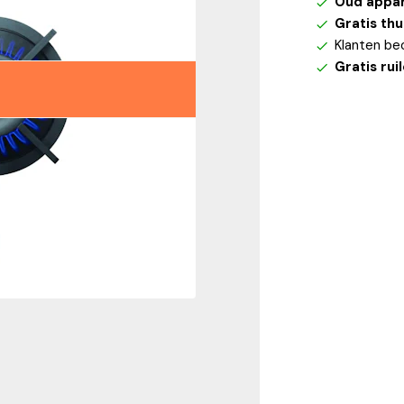
Oud appa
Gratis th
Klanten be
Gratis rui