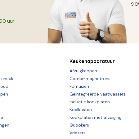
9,0
:00 uur
Keukenapparatuur
Afzuigkappen
e check
Combi-magnetrons
houd
Fornuizen
rpen
Geïntegreerde vaatwassers
Inductie kookplaten
Koelkasten
ie
Kookplaten met afzuiging
ingen
Quookers
Vriezers