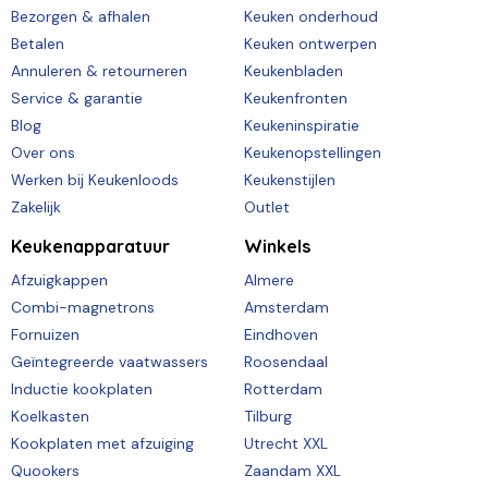
Bezorgen & afhalen
Keuken onderhoud
Betalen
Keuken ontwerpen
Annuleren & retourneren
Keukenbladen
Service & garantie
Keukenfronten
Blog
Keukeninspiratie
Over ons
Keukenopstellingen
Werken bij Keukenloods
Keukenstijlen
Zakelijk
Outlet
Keukenapparatuur
Winkels
Afzuigkappen
Almere
Combi-magnetrons
Amsterdam
Fornuizen
Eindhoven
Geïntegreerde vaatwassers
Roosendaal
Inductie kookplaten
Rotterdam
Koelkasten
Tilburg
Kookplaten met afzuiging
Utrecht XXL
Quookers
Zaandam XXL