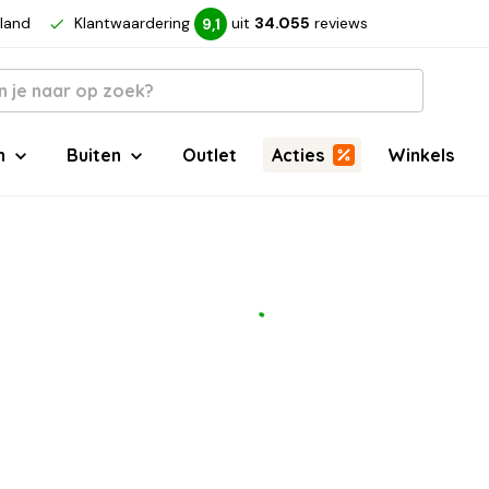
rland
Klantwaardering
uit
34.055
reviews
9,1
n
Buiten
Outlet
Acties
Winkels