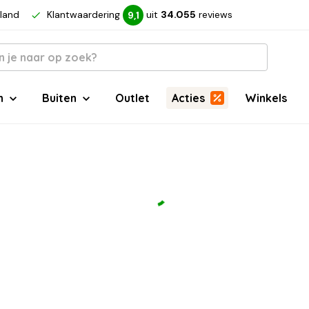
rland
Klantwaardering
uit
34.055
reviews
9,1
n
Buiten
Outlet
Acties
Winkels