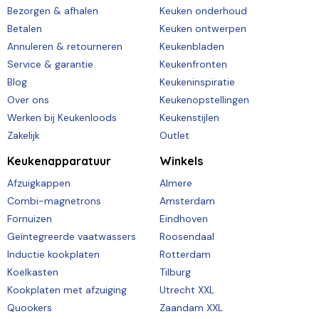
Bezorgen & afhalen
Keuken onderhoud
Betalen
Keuken ontwerpen
Annuleren & retourneren
Keukenbladen
Service & garantie
Keukenfronten
Blog
Keukeninspiratie
Over ons
Keukenopstellingen
Werken bij Keukenloods
Keukenstijlen
Zakelijk
Outlet
Keukenapparatuur
Winkels
Afzuigkappen
Almere
Combi-magnetrons
Amsterdam
Fornuizen
Eindhoven
Geïntegreerde vaatwassers
Roosendaal
Inductie kookplaten
Rotterdam
Koelkasten
Tilburg
Kookplaten met afzuiging
Utrecht XXL
Quookers
Zaandam XXL