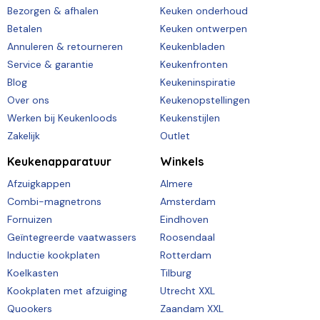
Bezorgen & afhalen
Keuken onderhoud
Betalen
Keuken ontwerpen
Annuleren & retourneren
Keukenbladen
Service & garantie
Keukenfronten
Blog
Keukeninspiratie
Over ons
Keukenopstellingen
Werken bij Keukenloods
Keukenstijlen
Zakelijk
Outlet
Keukenapparatuur
Winkels
Afzuigkappen
Almere
Combi-magnetrons
Amsterdam
Fornuizen
Eindhoven
Geïntegreerde vaatwassers
Roosendaal
Inductie kookplaten
Rotterdam
Koelkasten
Tilburg
Kookplaten met afzuiging
Utrecht XXL
Quookers
Zaandam XXL