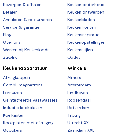
Bezorgen & afhalen
Keuken onderhoud
Betalen
Keuken ontwerpen
Annuleren & retourneren
Keukenbladen
Service & garantie
Keukenfronten
Blog
Keukeninspiratie
Over ons
Keukenopstellingen
Werken bij Keukenloods
Keukenstijlen
Zakelijk
Outlet
Keukenapparatuur
Winkels
Afzuigkappen
Almere
Combi-magnetrons
Amsterdam
Fornuizen
Eindhoven
Geïntegreerde vaatwassers
Roosendaal
Inductie kookplaten
Rotterdam
Koelkasten
Tilburg
Kookplaten met afzuiging
Utrecht XXL
Quookers
Zaandam XXL