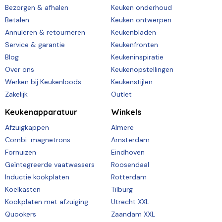
Bezorgen & afhalen
Keuken onderhoud
Betalen
Keuken ontwerpen
Annuleren & retourneren
Keukenbladen
Service & garantie
Keukenfronten
Blog
Keukeninspiratie
Over ons
Keukenopstellingen
Werken bij Keukenloods
Keukenstijlen
Zakelijk
Outlet
Keukenapparatuur
Winkels
Afzuigkappen
Almere
Combi-magnetrons
Amsterdam
Fornuizen
Eindhoven
Geïntegreerde vaatwassers
Roosendaal
Inductie kookplaten
Rotterdam
Koelkasten
Tilburg
Kookplaten met afzuiging
Utrecht XXL
Quookers
Zaandam XXL