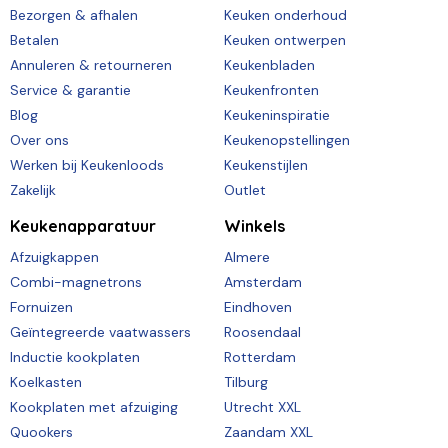
Bezorgen & afhalen
Keuken onderhoud
Betalen
Keuken ontwerpen
Annuleren & retourneren
Keukenbladen
Service & garantie
Keukenfronten
Blog
Keukeninspiratie
Over ons
Keukenopstellingen
Werken bij Keukenloods
Keukenstijlen
Zakelijk
Outlet
Keukenapparatuur
Winkels
Afzuigkappen
Almere
Combi-magnetrons
Amsterdam
Fornuizen
Eindhoven
Geïntegreerde vaatwassers
Roosendaal
Inductie kookplaten
Rotterdam
Koelkasten
Tilburg
Kookplaten met afzuiging
Utrecht XXL
Quookers
Zaandam XXL