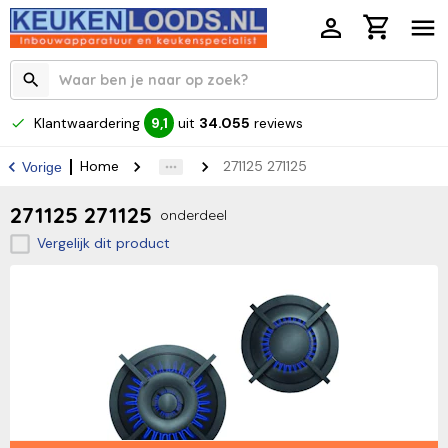
Klantwaardering
uit
34.055
reviews
9,1
Home
271125 271125
Vorige
271125 271125
onderdeel
Vergelijk dit product