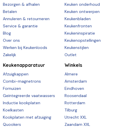
Bezorgen & afhalen
Keuken onderhoud
Betalen
Keuken ontwerpen
Annuleren & retourneren
Keukenbladen
Service & garantie
Keukenfronten
Blog
Keukeninspiratie
Over ons
Keukenopstellingen
Werken bij Keukenloods
Keukenstijlen
Zakelijk
Outlet
Keukenapparatuur
Winkels
Afzuigkappen
Almere
Combi-magnetrons
Amsterdam
Fornuizen
Eindhoven
Geïntegreerde vaatwassers
Roosendaal
Inductie kookplaten
Rotterdam
Koelkasten
Tilburg
Kookplaten met afzuiging
Utrecht XXL
Quookers
Zaandam XXL