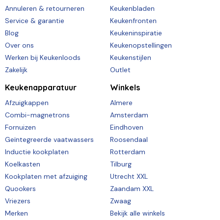
Annuleren & retourneren
Keukenbladen
Service & garantie
Keukenfronten
Blog
Keukeninspiratie
Over ons
Keukenopstellingen
Werken bij Keukenloods
Keukenstijlen
Zakelijk
Outlet
Keukenapparatuur
Winkels
Afzuigkappen
Almere
Combi-magnetrons
Amsterdam
Fornuizen
Eindhoven
Geïntegreerde vaatwassers
Roosendaal
Inductie kookplaten
Rotterdam
Koelkasten
Tilburg
Kookplaten met afzuiging
Utrecht XXL
Quookers
Zaandam XXL
Vriezers
Zwaag
Merken
Bekijk alle winkels