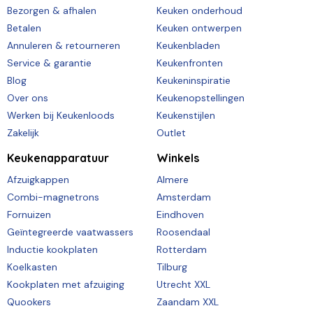
Bezorgen & afhalen
Keuken onderhoud
Betalen
Keuken ontwerpen
Annuleren & retourneren
Keukenbladen
Service & garantie
Keukenfronten
Blog
Keukeninspiratie
Over ons
Keukenopstellingen
Werken bij Keukenloods
Keukenstijlen
Zakelijk
Outlet
Keukenapparatuur
Winkels
Afzuigkappen
Almere
Combi-magnetrons
Amsterdam
Fornuizen
Eindhoven
Geïntegreerde vaatwassers
Roosendaal
Inductie kookplaten
Rotterdam
Koelkasten
Tilburg
Kookplaten met afzuiging
Utrecht XXL
Quookers
Zaandam XXL