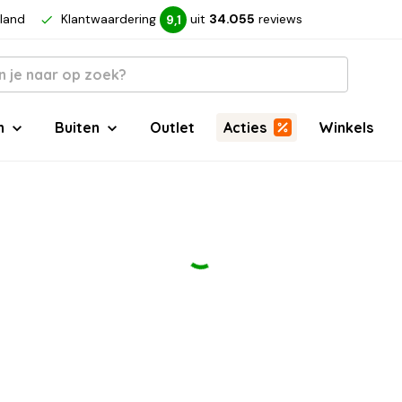
rland
Klantwaardering
uit
34.055
reviews
9,1
n
Buiten
Outlet
Acties
Winkels