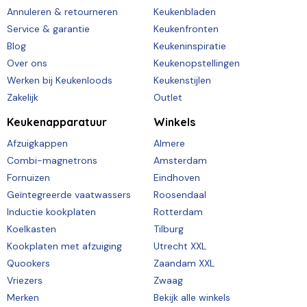
Annuleren & retourneren
Keukenbladen
Service & garantie
Keukenfronten
Blog
Keukeninspiratie
Over ons
Keukenopstellingen
Werken bij Keukenloods
Keukenstijlen
Zakelijk
Outlet
Keukenapparatuur
Winkels
Afzuigkappen
Almere
Combi-magnetrons
Amsterdam
Fornuizen
Eindhoven
Geïntegreerde vaatwassers
Roosendaal
Inductie kookplaten
Rotterdam
Koelkasten
Tilburg
Kookplaten met afzuiging
Utrecht XXL
Quookers
Zaandam XXL
Vriezers
Zwaag
Merken
Bekijk alle winkels