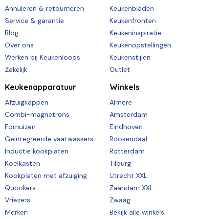
Annuleren & retourneren
Keukenbladen
Service & garantie
Keukenfronten
Blog
Keukeninspiratie
Over ons
Keukenopstellingen
Werken bij Keukenloods
Keukenstijlen
Zakelijk
Outlet
Keukenapparatuur
Winkels
Afzuigkappen
Almere
Combi-magnetrons
Amsterdam
Fornuizen
Eindhoven
Geïntegreerde vaatwassers
Roosendaal
Inductie kookplaten
Rotterdam
Koelkasten
Tilburg
Kookplaten met afzuiging
Utrecht XXL
Quookers
Zaandam XXL
Vriezers
Zwaag
Merken
Bekijk alle winkels