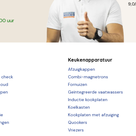
9,0
:00 uur
Keukenapparatuur
Afzuigkappen
e check
Combi-magnetrons
houd
Fornuizen
rpen
Geïntegreerde vaatwassers
Inductie kookplaten
Koelkasten
ie
Kookplaten met afzuiging
ingen
Quookers
Vriezers