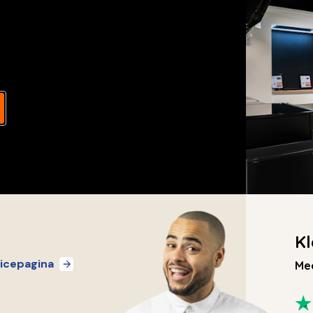
s
Kl
icepagina
Mee