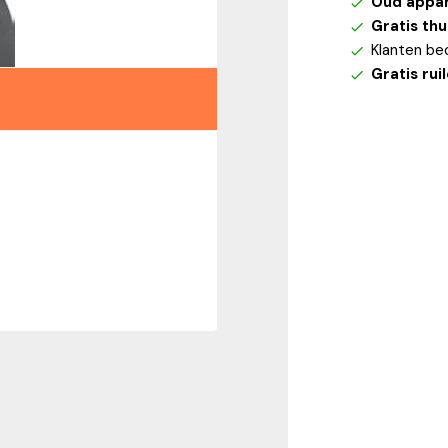
Oud appa
Gratis th
Klanten be
Gratis rui