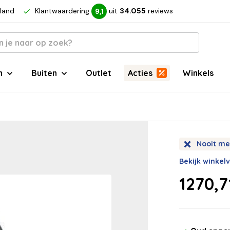
rland
Klantwaardering
uit
34.055
reviews
9,1
n
Buiten
Outlet
Acties
Winkels
Nooit me
Bekijk winkel
1270,7