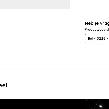
Heb je vra
Productspecial
Bel - 0226 
eel