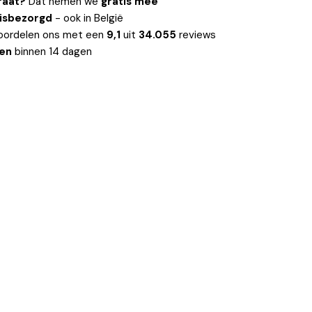
raat?
Dat nemen we
gratis mee
uisbezorgd
- ook in België
oordelen ons met een
9,1
uit
34.055
reviews
len
binnen 14 dagen