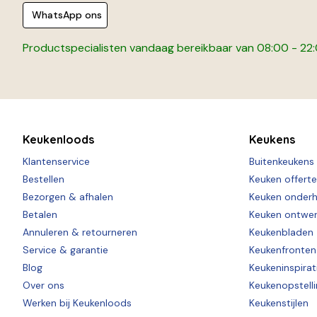
WhatsApp ons
Productspecialisten vandaag bereikbaar van 08:00 - 22
Keukenloods
Keukens
Klantenservice
Buitenkeukens
Bestellen
Keuken offert
Bezorgen & afhalen
Keuken onder
Betalen
Keuken ontwe
Annuleren & retourneren
Keukenbladen
Service & garantie
Keukenfronten
Blog
Keukeninspirat
Over ons
Keukenopstell
Werken bij Keukenloods
Keukenstijlen