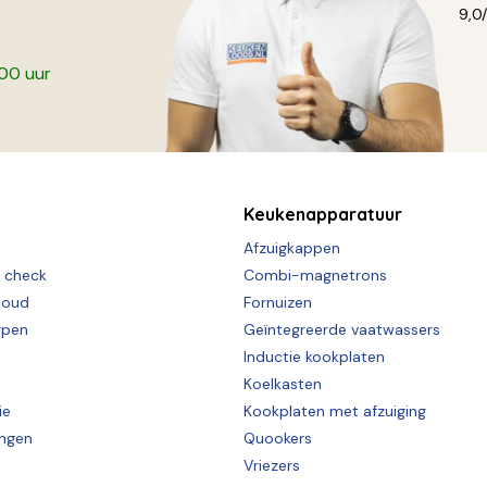
9,0
:00 uur
Keukenapparatuur
Afzuigkappen
e check
Combi-magnetrons
houd
Fornuizen
rpen
Geïntegreerde vaatwassers
Inductie kookplaten
Koelkasten
ie
Kookplaten met afzuiging
ingen
Quookers
Vriezers