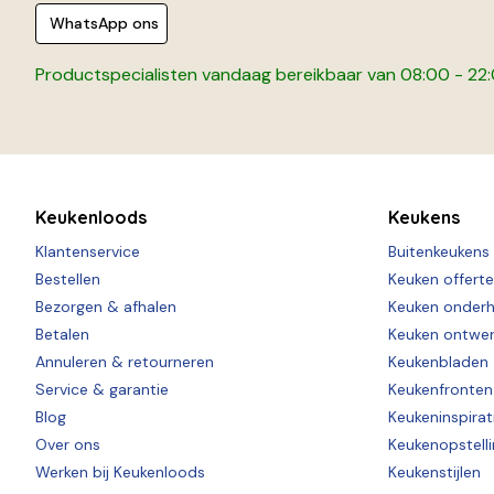
WhatsApp ons
Productspecialisten vandaag bereikbaar van 08:00 - 22
Keukenloods
Keukens
Klantenservice
Buitenkeukens
Bestellen
Keuken offert
Bezorgen & afhalen
Keuken onder
Betalen
Keuken ontwe
Annuleren & retourneren
Keukenbladen
Service & garantie
Keukenfronten
Blog
Keukeninspirat
Over ons
Keukenopstell
Werken bij Keukenloods
Keukenstijlen