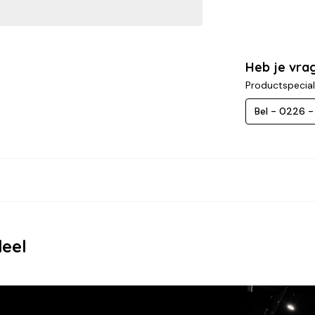
Heb je vra
Productspecial
Bel - 0226 
deel