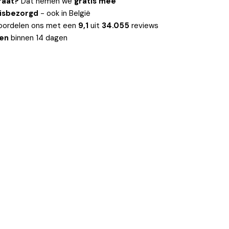
raat?
Dat nemen we
gratis mee
uisbezorgd
- ook in België
oordelen ons met een
9,1
uit
34.055
reviews
len
binnen 14 dagen