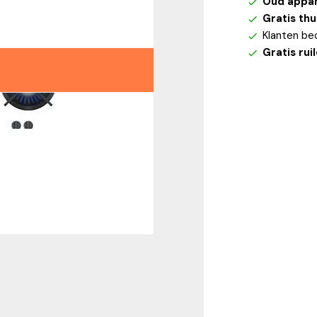
Oud appa
Gratis th
Klanten be
Gratis rui