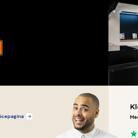
s
Kl
icepagina
Mee