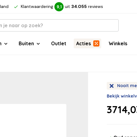
rland
Klantwaardering
uit
34.055
reviews
9,1
n
Buiten
Outlet
Acties
Winkels
Nooit me
Bekijk winkel
3714,0