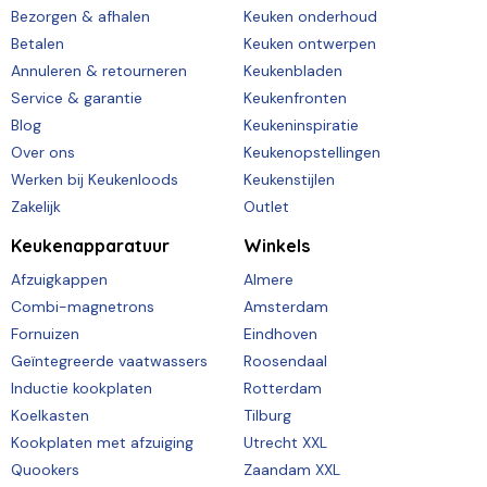
Bezorgen & afhalen
Keuken onderhoud
Betalen
Keuken ontwerpen
Annuleren & retourneren
Keukenbladen
Service & garantie
Keukenfronten
Blog
Keukeninspiratie
Over ons
Keukenopstellingen
Werken bij Keukenloods
Keukenstijlen
Zakelijk
Outlet
Keukenapparatuur
Winkels
Afzuigkappen
Almere
Combi-magnetrons
Amsterdam
Fornuizen
Eindhoven
Geïntegreerde vaatwassers
Roosendaal
Inductie kookplaten
Rotterdam
Koelkasten
Tilburg
Kookplaten met afzuiging
Utrecht XXL
Quookers
Zaandam XXL