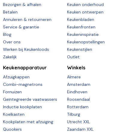
Bezorgen & afhalen
Keuken onderhoud
Betalen
Keuken ontwerpen
Annuleren & retourneren
Keukenbladen
Service & garantie
Keukenfronten
Blog
Keukeninspiratie
Over ons
Keukenopstellingen
Werken bij Keukenloods
Keukenstijlen
Zakelijk
Outlet
Keukenapparatuur
Winkels
Afzuigkappen
Almere
Combi-magnetrons
Amsterdam
Fornuizen
Eindhoven
Geïntegreerde vaatwassers
Roosendaal
Inductie kookplaten
Rotterdam
Koelkasten
Tilburg
Kookplaten met afzuiging
Utrecht XXL
Quookers
Zaandam XXL