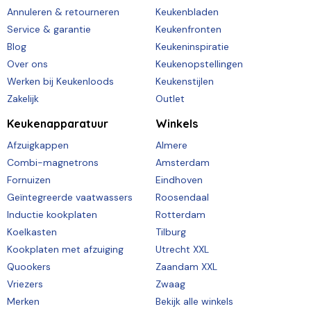
Annuleren & retourneren
Keukenbladen
Service & garantie
Keukenfronten
Blog
Keukeninspiratie
Over ons
Keukenopstellingen
Werken bij Keukenloods
Keukenstijlen
Zakelijk
Outlet
Keukenapparatuur
Winkels
Afzuigkappen
Almere
Combi-magnetrons
Amsterdam
Fornuizen
Eindhoven
Geïntegreerde vaatwassers
Roosendaal
Inductie kookplaten
Rotterdam
Koelkasten
Tilburg
Kookplaten met afzuiging
Utrecht XXL
Quookers
Zaandam XXL
Vriezers
Zwaag
Merken
Bekijk alle winkels