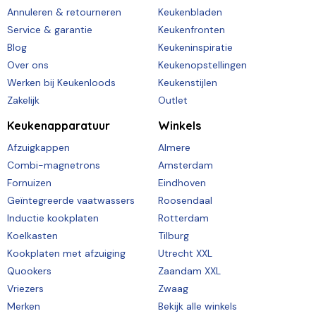
Annuleren & retourneren
Keukenbladen
Service & garantie
Keukenfronten
Blog
Keukeninspiratie
Over ons
Keukenopstellingen
Werken bij Keukenloods
Keukenstijlen
Zakelijk
Outlet
Keukenapparatuur
Winkels
Afzuigkappen
Almere
Combi-magnetrons
Amsterdam
Fornuizen
Eindhoven
Geïntegreerde vaatwassers
Roosendaal
Inductie kookplaten
Rotterdam
Koelkasten
Tilburg
Kookplaten met afzuiging
Utrecht XXL
Quookers
Zaandam XXL
Vriezers
Zwaag
Merken
Bekijk alle winkels