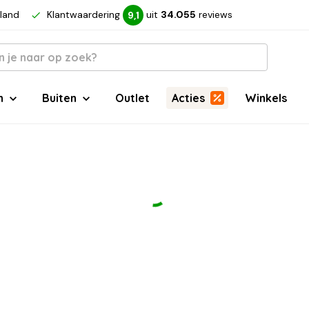
rland
Klantwaardering
uit
34.055
reviews
9,1
n
Buiten
Outlet
Acties
Winkels