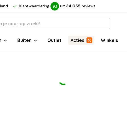
rland
Klantwaardering
uit
34.055
reviews
9,1
n
Buiten
Outlet
Acties
Winkels