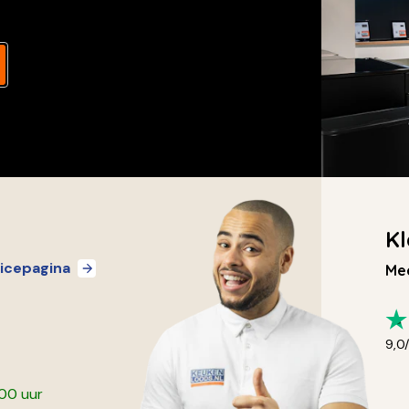
Kl
icepagina
Mee
9,0
:00 uur