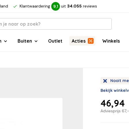
rland
Klantwaardering
uit
34.055
reviews
9,1
n
Buiten
Outlet
Acties
Winkels
Nooit me
Bekijk winkel
46,94
Adviesprijs
67,