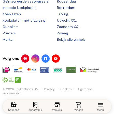
Geïntegreerde vaatwassers
Roosendaal
Inductie kookplaten
Rotterdam
Koelkasten
Tilburg
Kookplaten met afzuiging
Utrecht XXL
Quookers
Zaandam XXL
Vriezers
Zwaag
Merken
Bekijk alle winkels
Volg ons
© 2026 Keukenloods B.V.
Privacy
Cookies
Algemene
voorwaarden
Keukens
Apparatuur
Winkels
Wagen
Menu