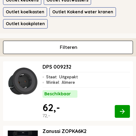
Outlet keukens
Outlet vaatwassers
Outlet koelkasten
Outlet Kokend water kranen
Outlet kookplaten
Filteren
DPS 009232
Staat
:
Uitgepakt
Winkel
:
Almere
Beschikbaar
62,-
72,-
Zanussi ZOPKA6K2