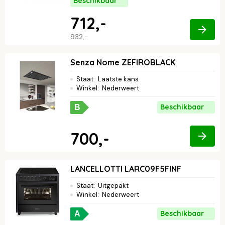
Beschikbaar
712,-
932,-
Senza Nome ZEFIROBLACK
Staat
:
Laatste kans
Winkel
:
Nederweert
Beschikbaar
B
700,-
LANCELLOTTI LARC09F5FINF
Staat
:
Uitgepakt
Winkel
:
Nederweert
Beschikbaar
A