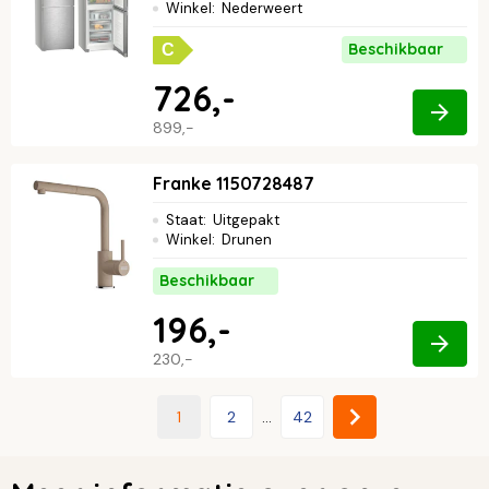
Winkel
:
Nederweert
Beschikbaar
C
726,-
899,-
Franke 1150728487
Staat
:
Uitgepakt
Winkel
:
Drunen
Beschikbaar
196,-
230,-
1
2
...
42