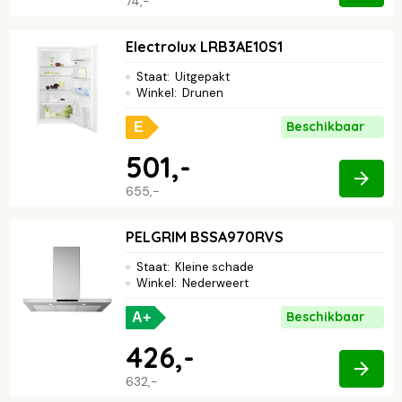
74,-
Electrolux LRB3AE10S1
Staat
:
Uitgepakt
Winkel
:
Drunen
Beschikbaar
E
501,-
655,-
PELGRIM BSSA970RVS
Staat
:
Kleine schade
Winkel
:
Nederweert
Beschikbaar
A+
426,-
632,-