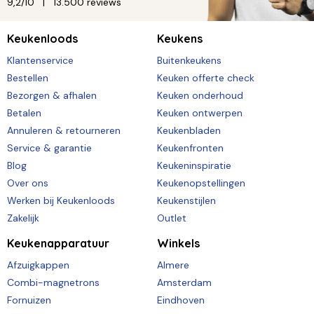
9,2/10
13.500 reviews
Keukenloods
Keukens
Klantenservice
Buitenkeukens
Bestellen
Keuken offerte check
Bezorgen & afhalen
Keuken onderhoud
Betalen
Keuken ontwerpen
Annuleren & retourneren
Keukenbladen
Service & garantie
Keukenfronten
Blog
Keukeninspiratie
Over ons
Keukenopstellingen
Werken bij Keukenloods
Keukenstijlen
Zakelijk
Outlet
Keukenapparatuur
Winkels
Afzuigkappen
Almere
Combi-magnetrons
Amsterdam
Fornuizen
Eindhoven