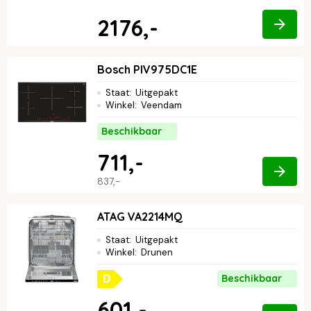
2176,-
Bosch PIV975DC1E
Staat
:
Uitgepakt
Winkel
:
Veendam
Beschikbaar
711,-
837,-
ATAG VA2214MQ
Staat
:
Uitgepakt
Winkel
:
Drunen
Beschikbaar
D
601,-