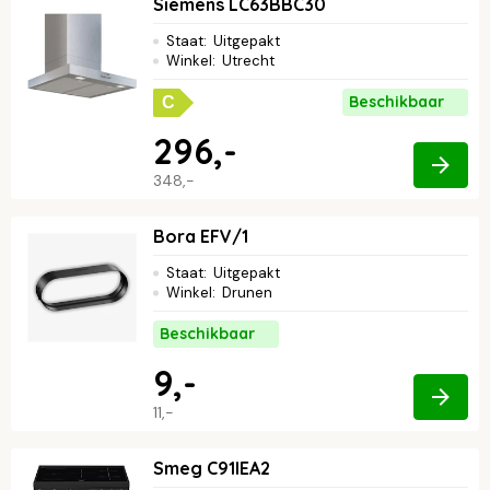
Siemens LC63BBC30
Staat
:
Uitgepakt
Winkel
:
Utrecht
Beschikbaar
C
296,-
348,-
Bora EFV/1
Staat
:
Uitgepakt
Winkel
:
Drunen
Beschikbaar
9,-
11,-
Smeg C91IEA2