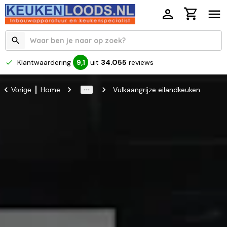
Klantwaardering
uit
34.055
reviews
9,1
Home
Vulkaangrijze eilandkeuken
Vorige