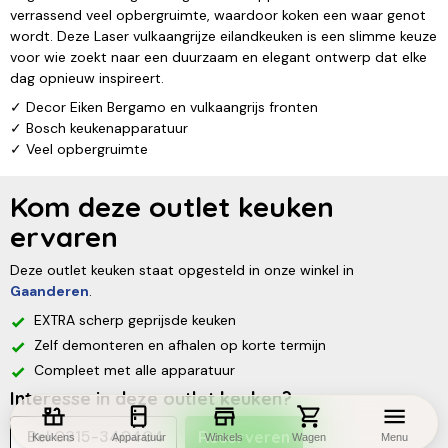
verrassend veel opbergruimte, waardoor koken een waar genot
wordt. Deze Laser vulkaangrijze eilandkeuken is een slimme keuze
voor wie zoekt naar een duurzaam en elegant ontwerp dat elke
dag opnieuw inspireert.
✓ Decor Eiken Bergamo en vulkaangrijs fronten
✓ Bosch keukenapparatuur
✓ Veel opbergruimte
Kom deze outlet keuken
ervaren
Deze outlet keuken staat opgesteld in onze winkel in
Gaanderen
.
EXTRA scherp geprijsde keuken
Zelf demonteren en afhalen op korte termijn
Compleet met alle apparatuur
Interesse in deze outlet keuken?
Bel 0315-340404
Reserveren
Keukens
Apparatuur
Winkels
Wagen
Menu