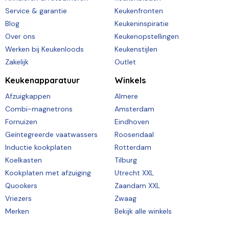
Service & garantie
Keukenfronten
Blog
Keukeninspiratie
Over ons
Keukenopstellingen
Werken bij Keukenloods
Keukenstijlen
Zakelijk
Outlet
Keukenapparatuur
Winkels
Afzuigkappen
Almere
Combi-magnetrons
Amsterdam
Fornuizen
Eindhoven
Geïntegreerde vaatwassers
Roosendaal
Inductie kookplaten
Rotterdam
Koelkasten
Tilburg
Kookplaten met afzuiging
Utrecht XXL
Quookers
Zaandam XXL
Vriezers
Zwaag
Merken
Bekijk alle winkels