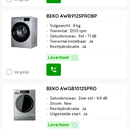
BEKO AWB912SPROBP
Vulgewicht
:
9 kg
Toerental
:
1200 rpm
Geluidsniveau
:
Stil - 71 dB
Toerental instelbaar
:
Ja
Resttijdindicatie
:
Ja
Leverbaar
Vergelijk
BEKO AWGB1012SPRO
Geluidsniveau
:
Zeer stil - 64 dB
Stoom
:
Nee
Resttijdindicatie
:
Ja
Uitgestelde start
:
Ja
Leverbaar