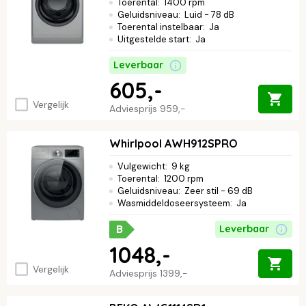
Toerental
:
1400 rpm
Geluidsniveau
:
Luid - 78 dB
Toerental instelbaar
:
Ja
Uitgestelde start
:
Ja
Leverbaar
605,-
Vergelijk
Adviesprijs
959,-
Whirlpool AWH912SPRO
Vulgewicht
:
9 kg
Toerental
:
1200 rpm
Geluidsniveau
:
Zeer stil - 69 dB
Wasmiddeldoseersysteem
:
Ja
B
Leverbaar
1048,-
Vergelijk
Adviesprijs
1399,-