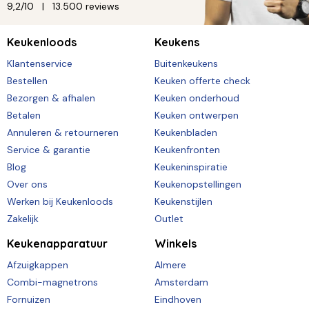
9,2/10
13.500 reviews
Keukenloods
Keukens
Klantenservice
Buitenkeukens
Bestellen
Keuken offerte check
Bezorgen & afhalen
Keuken onderhoud
Betalen
Keuken ontwerpen
Annuleren & retourneren
Keukenbladen
Service & garantie
Keukenfronten
Blog
Keukeninspiratie
Over ons
Keukenopstellingen
Werken bij Keukenloods
Keukenstijlen
Zakelijk
Outlet
Keukenapparatuur
Winkels
Afzuigkappen
Almere
Combi-magnetrons
Amsterdam
Fornuizen
Eindhoven