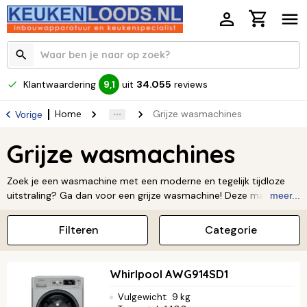
Klantwaardering
uit
34.055
reviews
9,1
Home
Grijze wasmachines
Vorige
Grijze wasmachines
Zoek je een wasmachine met een moderne en tegelijk tijdloze
uitstraling? Ga dan voor een grijze wasmachine! Deze machines
meer...
passen perfect in vrijwel elk interieur, van strak en modern tot
industrieel. Ze combineren een veelzijdig design met duurzame,
Filteren
Categorie
energiezuinige prestaties, zodat je was altijd perfect schoon
wordt.
Lees verder ↓
Whirlpool AWG914SD1
Vulgewicht
:
9 kg