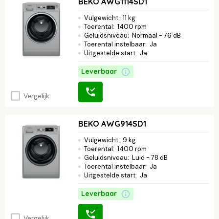
BEKO AWG1114SD1
Vulgewicht
:
11 kg
Toerental
:
1400 rpm
Geluidsniveau
:
Normaal - 76 dB
Toerental instelbaar
:
Ja
Uitgestelde start
:
Ja
Leverbaar
Vergelijk
BEKO AWG914SD1
Vulgewicht
:
9 kg
Toerental
:
1400 rpm
Geluidsniveau
:
Luid - 78 dB
Toerental instelbaar
:
Ja
Uitgestelde start
:
Ja
Leverbaar
Vergelijk