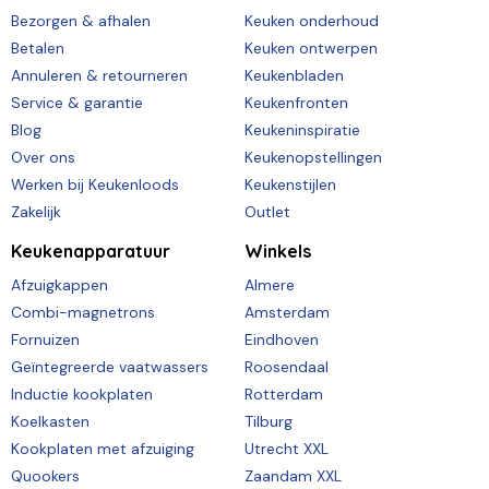
Bezorgen & afhalen
Keuken onderhoud
Betalen
Keuken ontwerpen
Annuleren & retourneren
Keukenbladen
Service & garantie
Keukenfronten
Blog
Keukeninspiratie
Over ons
Keukenopstellingen
Werken bij Keukenloods
Keukenstijlen
Zakelijk
Outlet
Keukenapparatuur
Winkels
Afzuigkappen
Almere
Combi-magnetrons
Amsterdam
Fornuizen
Eindhoven
Geïntegreerde vaatwassers
Roosendaal
Inductie kookplaten
Rotterdam
Koelkasten
Tilburg
Kookplaten met afzuiging
Utrecht XXL
Quookers
Zaandam XXL