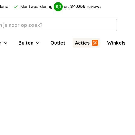
rland
Klantwaardering
uit
34.055
reviews
9,1
n
Buiten
Outlet
Acties
Winkels