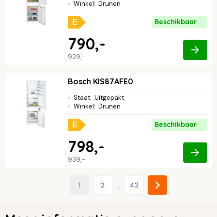
Winkel
:
Drunen
Beschikbaar
E
790,-
929,-
Bosch KIS87AFE0
Staat
:
Uitgepakt
Winkel
:
Drunen
Beschikbaar
E
798,-
939,-
1
2
...
42