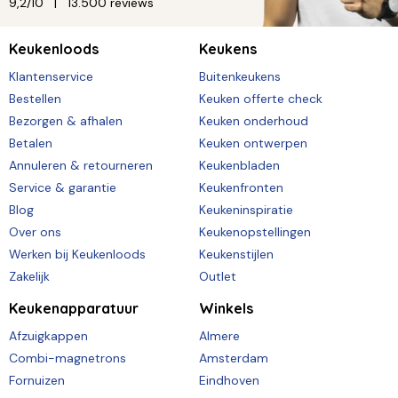
9,2/10
13.500 reviews
Keukenloods
Keukens
Klantenservice
Buitenkeukens
Bestellen
Keuken offerte check
Bezorgen & afhalen
Keuken onderhoud
Betalen
Keuken ontwerpen
Annuleren & retourneren
Keukenbladen
Service & garantie
Keukenfronten
Blog
Keukeninspiratie
Over ons
Keukenopstellingen
Werken bij Keukenloods
Keukenstijlen
Zakelijk
Outlet
Keukenapparatuur
Winkels
Afzuigkappen
Almere
Combi-magnetrons
Amsterdam
Fornuizen
Eindhoven