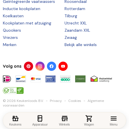
Geïntegreerde vaatwassers
Roosendaal
Inductie kookplaten
Rotterdam
Koelkasten
Tilburg
Kookplaten met afzuiging
Utrecht XXL
Quookers
Zaandam XXL
Vriezers
Zwaag
Merken
Bekijk alle winkels
Volg ons
© 2026 Keukenloods B.V.
Privacy
Cookies
Algemene
voorwaarden
Keukens
Apparatuur
Winkels
Wagen
Menu