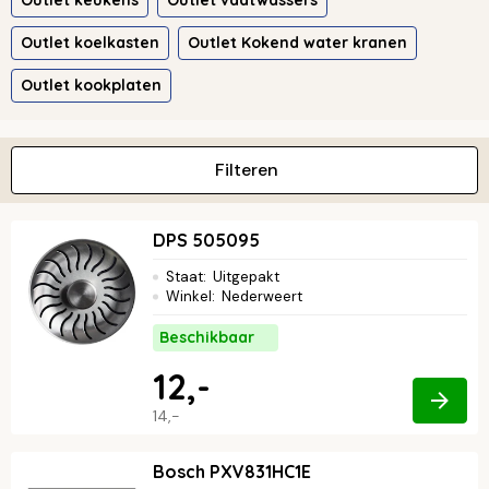
Outlet keukens
Outlet vaatwassers
Outlet koelkasten
Outlet Kokend water kranen
Outlet kookplaten
Filteren
DPS 505095
Staat
:
Uitgepakt
Winkel
:
Nederweert
Beschikbaar
12,-
14,-
Bosch PXV831HC1E