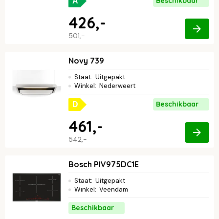
Beschikbaar
A
426,-
501,-
Novy 739
Staat
:
Uitgepakt
Winkel
:
Nederweert
Beschikbaar
D
461,-
542,-
Bosch PIV975DC1E
Staat
:
Uitgepakt
Winkel
:
Veendam
Beschikbaar