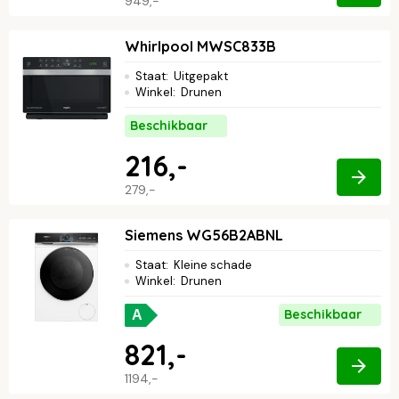
949,-
Whirlpool MWSC833B
Staat
:
Uitgepakt
Winkel
:
Drunen
Beschikbaar
216,-
279,-
Siemens WG56B2ABNL
Staat
:
Kleine schade
Winkel
:
Drunen
Beschikbaar
A
821,-
1194,-