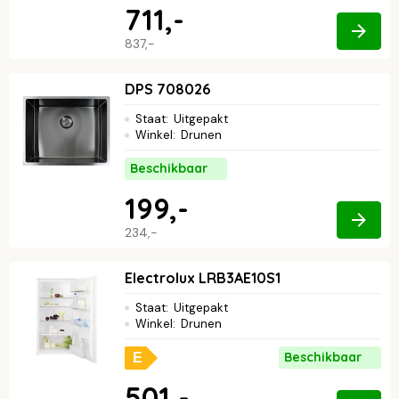
711,-
837,-
DPS 708026
Staat
:
Uitgepakt
Winkel
:
Drunen
Beschikbaar
199,-
234,-
Electrolux LRB3AE10S1
Staat
:
Uitgepakt
Winkel
:
Drunen
Beschikbaar
E
501,-