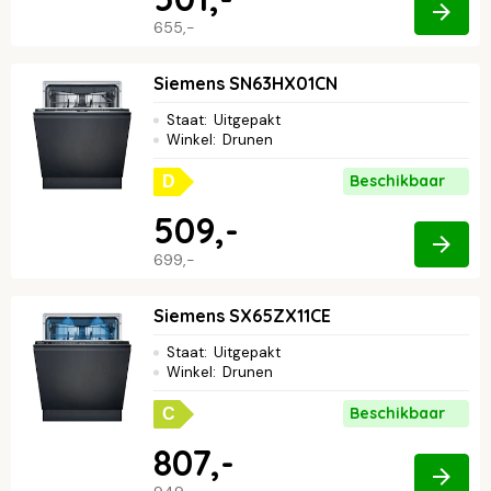
655,-
Siemens SN63HX01CN
Staat
:
Uitgepakt
Winkel
:
Drunen
Beschikbaar
D
509,-
699,-
Siemens SX65ZX11CE
Staat
:
Uitgepakt
Winkel
:
Drunen
Beschikbaar
C
807,-