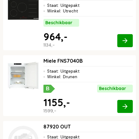
Staat
:
Uitgepakt
Winkel
:
Utrecht
Beschikbaar
964,-
1134,-
Miele FNS7040B
Staat
:
Uitgepakt
Winkel
:
Drunen
Beschikbaar
B
1155,-
1599,-
87920 OUT
Staat
:
Uitgepakt