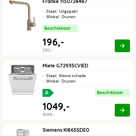
Franke 1150728487
Staat
:
Uitgepakt
Winkel
:
Drunen
Beschikbaar
196,-
230,-
Miele G7293SCVIED
Staat
:
Kleine schade
Winkel
:
Drunen
Beschikbaar
A
1049,-
1699,-
Siemens KI86SSDE0