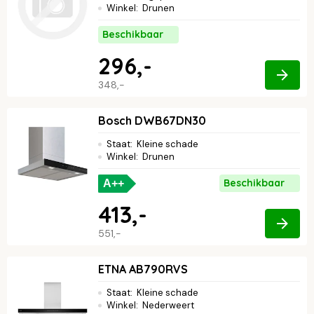
Winkel
:
Drunen
Beschikbaar
296,-
348,-
Bosch DWB67DN30
Staat
:
Kleine schade
Winkel
:
Drunen
Beschikbaar
A++
413,-
551,-
ETNA AB790RVS
Staat
:
Kleine schade
Winkel
:
Nederweert