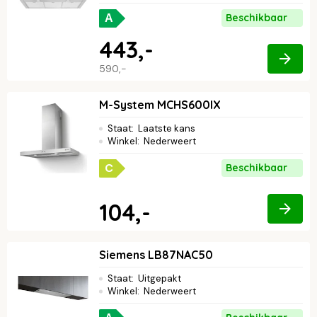
Beschikbaar
A
443,-
590,-
M-System MCHS600IX
Staat
:
Laatste kans
Winkel
:
Nederweert
C
Beschikbaar
104,-
Siemens LB87NAC50
Staat
:
Uitgepakt
Winkel
:
Nederweert