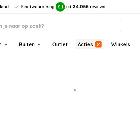
rland
Klantwaardering
uit
34.055
reviews
9,1
n
Buiten
Outlet
Acties
Winkels