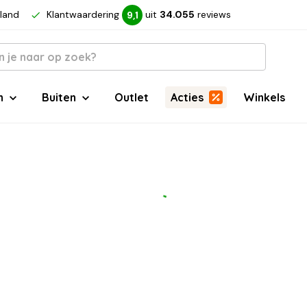
rland
Klantwaardering
uit
34.055
reviews
9,1
n
Buiten
Outlet
Acties
Winkels