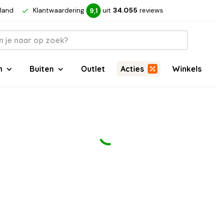
rland
Klantwaardering
uit
34.055
reviews
9,1
n
Buiten
Outlet
Acties
Winkels