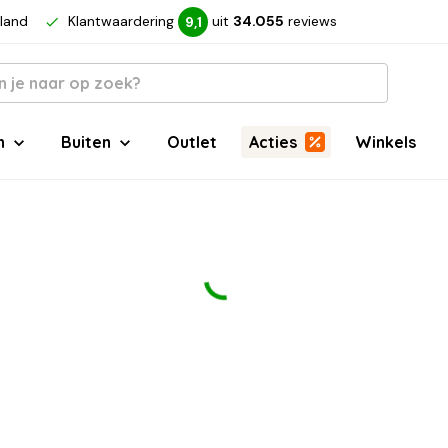
rland
Klantwaardering
uit
34.055
reviews
9,1
n
Buiten
Outlet
Acties
Winkels