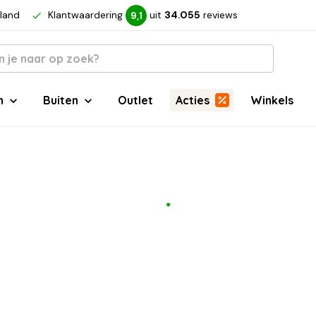
rland
Klantwaardering
uit
34.055
reviews
9,1
n
Buiten
Outlet
Acties
Winkels