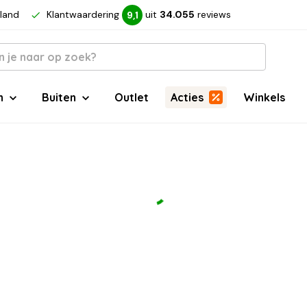
rland
Klantwaardering
uit
34.055
reviews
9,1
n
Buiten
Outlet
Acties
Winkels