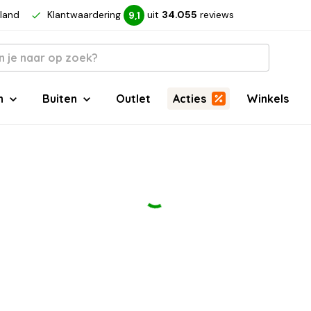
rland
Klantwaardering
uit
34.055
reviews
9,1
n
Buiten
Outlet
Acties
Winkels